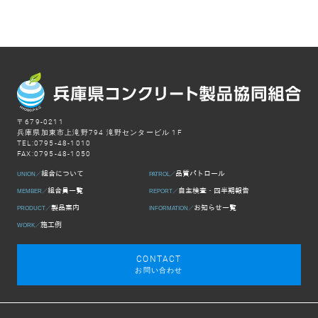
〒679-0211
兵庫県加東市上滝野794 滝野センタービル 1F
TEL:0795-48-1010
FAX:0795-48-1050
組合について
品質パトロール
UNION／
PATROL／
組合員一覧
自主検査・四半期報告
MEMBER／
REPORT／
製品案内
お知らせ一覧
PRODUCT／
INFORMATION／
施工例
WORK／
CONTACT
お問い合わせ